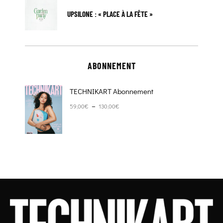
UPSILONE : « PLACE À LA FÊTE »
ABONNEMENT
TECHNIKART Abonnement
Plage de prix : 59,00€ à 130,00€
–
59,00
€
130,00
€