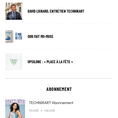
DAVID LISNARD, ENTRETIEN TECHNIKART
ODB FAIT MU-MUSE
UPSILONE : « PLACE À LA FÊTE »
ABONNEMENT
TECHNIKART Abonnement
Plage de prix : 59,00€ à 130,00€
–
59,00
€
130,00
€