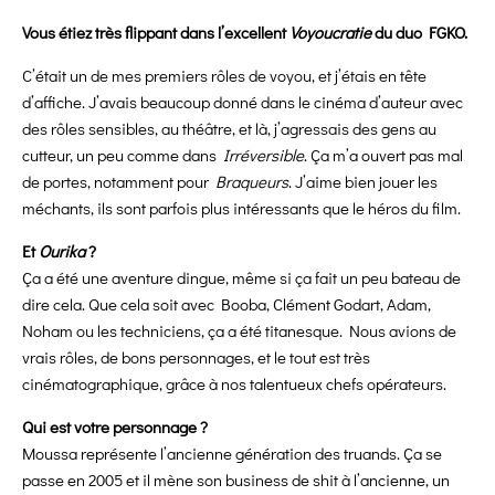
Vous étiez très flippant dans l’excellent
Voyoucratie
du duo FGKO.
C’était un de mes premiers rôles de voyou, et j’étais en tête
d’affiche. J’avais beaucoup donné dans le cinéma d’auteur avec
des rôles sensibles, au théâtre, et là, j’agressais des gens au
cutteur, un peu comme dans
Irréversible
. Ça m’a ouvert pas mal
de portes, notamment pour
Braqueurs
. J’aime bien jouer les
méchants, ils sont parfois plus intéressants que le héros du film.
Et
Ourika
?
Ça a été une aventure dingue, même si ça fait un peu bateau de
dire cela. Que cela soit avec Booba, Clément Godart, Adam,
Noham ou les techniciens, ça a été titanesque. Nous avions de
vrais rôles, de bons personnages, et le tout est très
cinématographique, grâce à nos talentueux chefs opérateurs.
Qui est votre personnage ?
Moussa représente l’ancienne génération des truands. Ça se
passe en 2005 et il mène son business de shit à l’ancienne, un