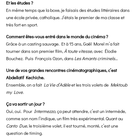
Et les études ?
En même temps que la boxe, je faisais des études littéraires dans
une école privée, catholique. J’étais le premier de ma classe et
très fort en sport.
Comment êtes-vous entré dans le monde du cinéma ?
Grâce à un casting sauvage. Et à 15 ans, Gaël Morel m’a fait
tourner dans son premier film,
À toute vitesse
, avec Élodie
Bouchez. Puis François Ozon, dans
Les Amants criminels
…
Une de vos grandes rencontres cinématographiques, c’est
Abdellatif Kechiche.
Ensemble, on a fait
La Vie d’Adèle
et les trois volets de
Mektoub
my Love.
Ça va sortir un jour ?
Oui, oui. Pour
Intermezzo
, ça peut attendre, c’est un intermède,
comme son nom l’indique, un film très expérimental. Quant au
Canto Due
, le troisième volet, il est tourné, monté, c’est une
question de timing.