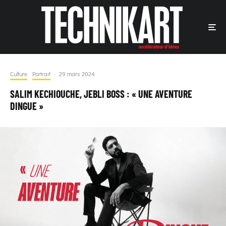
Culture
Portrait
·
29 mars 2024
SALIM KECHIOUCHE, JEBLI BOSS : « UNE AVENTURE
DINGUE »