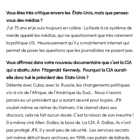
Vous êtes très critique envers les États-Unis, mais que pensez-
vous des médias ?
J’ai 75 ans et je suis toujours en colère. La faute à ce système de
merde appelé les médias, qui ne questionnent que très rarement
la politique US. Heureusement qu’il y a maintenant internet qui
permet de poser les questions que les journalistes ne posent pas.
Vous affirmez dans votre nouveau documentaire que c’est la CIA
qui a abattu John Fitzgerald Kennedy. Pourquoi la CIA aurait-
elle donc tué le président des Etats-Unis ?
Détente avec Cuba, avec la Russie, les changements politiques
vis-à-vis de l’Afrique, de l’Amérique du Sud… Nous n’avons
jamais eu un président qui a autant œuvré pour la paix. JFK
voulait même se retirer du Vietnam, il le clamait dans ses
discours, cela ne fait aucun doute. C’est la raison de son meurtre !
Il a même viré Allen Dulles, le boss de La CIA. À Dallas, ils n’ont
pas protégé JFK, il y avait peu de sécurité. Les services secrets
ont même détruit leurs archives, en 1996, ces putain de bâtards.