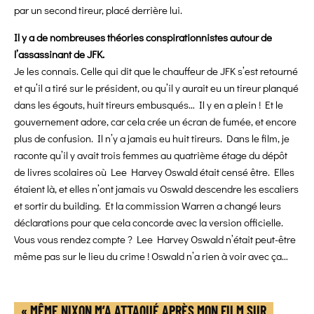
par un second tireur, placé derrière lui.
Il y a de nombreuses théories conspirationnistes autour de
l’assassinant de JFK.
Je les connais. Celle qui dit que le chauffeur de JFK s’est retourné
et qu’il a tiré sur le président, ou qu’il y aurait eu un tireur planqué
dans les égouts, huit tireurs embusqués… Il y en a plein ! Et le
gouvernement adore, car cela crée un écran de fumée, et encore
plus de confusion. Il n’y a jamais eu huit tireurs. Dans le film, je
raconte qu’il y avait trois femmes au quatrième étage du dépôt
de livres scolaires où Lee Harvey Oswald était censé être. Elles
étaient là, et elles n’ont jamais vu Oswald descendre les escaliers
et sortir du building. Et la commission Warren a changé leurs
déclarations pour que cela concorde avec la version officielle.
Vous vous rendez compte ? Lee Harvey Oswald n’était peut-être
même pas sur le lieu du crime ! Oswald n’a rien à voir avec ça…
« MÊME NIXON M’A ATTAQUÉ APRÈS MON FILM SUR