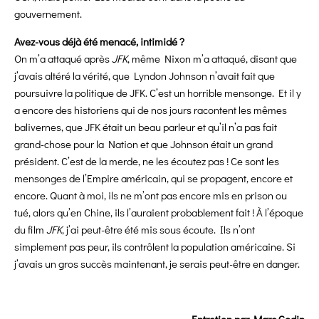
gouvernement.
Avez-vous déjà été menacé, intimidé ?
On m’a attaqué après
JFK
, même Nixon m’a attaqué, disant que
j’avais altéré la vérité, que Lyndon Johnson n’avait fait que
poursuivre la politique de JFK. C’est un horrible mensonge. Et il y
a encore des historiens qui de nos jours racontent les mêmes
balivernes, que JFK était un beau parleur et qu’il n’a pas fait
grand-chose pour la Nation et que Johnson était un grand
président. C’est de la merde, ne les écoutez pas ! Ce sont les
mensonges de l’Empire américain, qui se propagent, encore et
encore. Quant à moi, ils ne m’ont pas encore mis en prison ou
tué, alors qu’en Chine, ils l’auraient probablement fait ! À l’époque
du film
JFK
, j’ai peut-être été mis sous écoute. Ils n’ont
simplement pas peur, ils contrôlent la population américaine. Si
j’avais un gros succès maintenant, je serais peut-être en danger.