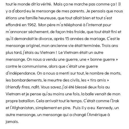
tout le monde dit la vérité. Mais ça ne marche pas comme ça ! Il
y a d’abord eu le mensonge de mes parents. Je pensais que nous
étions une famille heureuse, que tout allait bien et tout s’est
effondré en 1962. Mon père m’a téléphoné à l’internat pour
m’annoncer sèchement, de façon très froide, que tout était fini et
qu’il demandait le divorce, après 15 années de mariage. C’est le
mensonge originel, mon ancienne vie était terminée. Trois ans
plus tard, j’étais au Vietnam ! Le Vietnam était un autre
mensonge. On nous a vendu une guerre, une « bonne guerre »
contre le communisme, alors que c’était une guerre
d’indépendance. On a nous a menti sur tout, le nombre de morts,
les bombardements, le meurtre des civils, les « tirs amis »
(
friendly fires, ndlr
). Vous savez, j’ai été blessé deux fois au
Vietnam et je pense qu’au moins une fois, la balle venait de mon
propre bataillon. Cela arrivait tout le temps. C’était comme l’Irak
et l’Afghanistan, simplement en pire. Puis il y a eu Kennedy, un
autre mensonge, un mensonge qui a changé l’Amérique à
jamais.