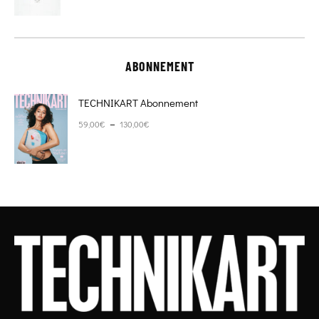
ABONNEMENT
TECHNIKART Abonnement
Plage de prix : 59,00€ à 130,00€
–
59,00
€
130,00
€