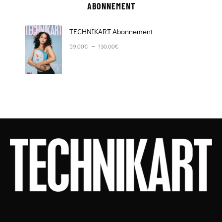
ABONNEMENT
TECHNIKART Abonnement
Plage de prix : 59,00€ à 130,00€
–
59,00
€
130,00
€