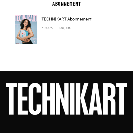
ABONNEMENT
TECHNIKART Abonnement
Plage de prix : 59,00€ à 130,00€
–
59,00
€
130,00
€