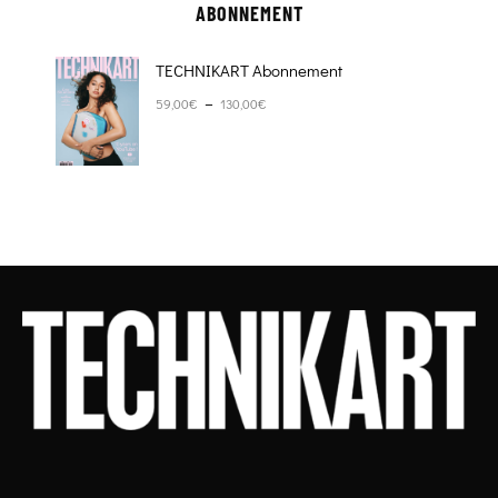
ABONNEMENT
TECHNIKART Abonnement
Plage de prix : 59,00€ à 130,00€
–
59,00
€
130,00
€