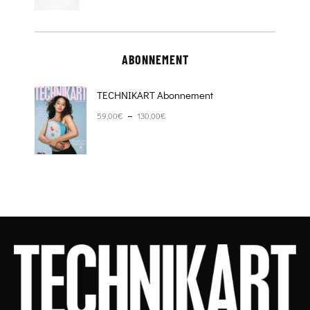
ABONNEMENT
TECHNIKART Abonnement
Plage de prix : 59,00€ à 130,00€
–
59,00
€
130,00
€