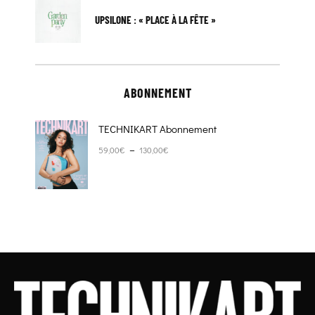
UPSILONE : « PLACE À LA FÊTE »
ABONNEMENT
TECHNIKART Abonnement
Plage de prix : 59,00€ à 130,00€
–
59,00
€
130,00
€