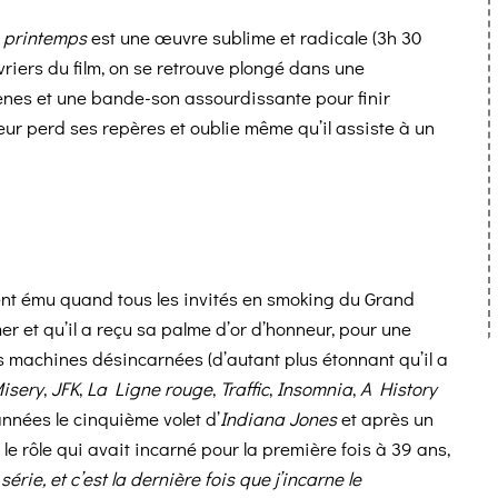
e printemps
est une œuvre sublime et radicale (3h 30
iers du film, on se retrouve plongé dans une
cènes et une bande-son assourdissante pour finir
eur perd ses repères et oublie même qu’il assiste à un
ment ému quand tous les invités en smoking du Grand
r et qu’il a reçu sa palme d’or d’honneur, pour une
s machines désincarnées (d’autant plus étonnant qu’il a
isery
,
JFK
,
La Ligne rouge
,
Traffic
,
Insomnia
,
A History
années le cinquième volet d’
Indiana Jones
et après un
e rôle qui avait incarné pour la première fois à 39 ans,
 série, et c’est la dernière fois que j’incarne le