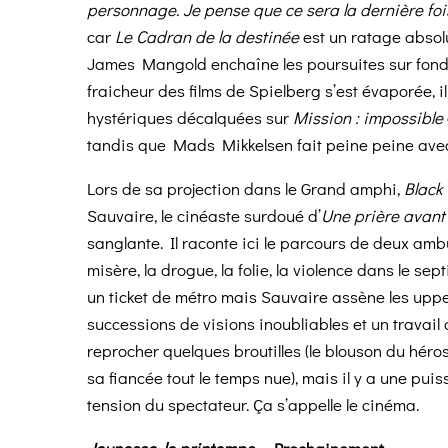
personnage. Je pense que ce sera la dernière fois
car
Le
Cadran de la destinée
est un ratage absolu
James Mangold enchaîne les poursuites sur fond 
fraicheur des films de Spielberg s’est évaporée, i
hystériques décalquées sur
Mission : impossible
tandis que Mads Mikkelsen fait peine peine avec 
Lors de sa projection dans le Grand amphi,
Black 
Sauvaire, le cinéaste surdoué d’
Une prière avant
sanglante. Il raconte ici le parcours de deux am
misère, la drogue, la folie, la violence dans le se
un ticket de métro mais Sauvaire assène les uppe
successions de visions inoubliables et un travail 
reprocher quelques broutilles (le blouson du héros
sa fiancée tout le temps nue), mais il y a une puis
tension du spectateur. Ça s’appelle le cinéma.