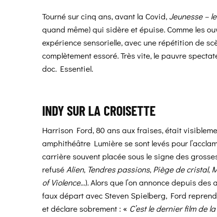
Tourné sur cinq ans, avant la Covid,
Jeunesse – l
quand même) qui sidère et épuise. Comme les ouvr
expérience sensorielle, avec une répétition de s
complètement essoré. Très vite, le pauvre spectat
doc. Essentiel.
INDY SUR LA CROISETTE
Harrison Ford, 80 ans aux fraises, était visible
amphithéâtre Lumière se sont levés pour l’acclame
carrière souvent placée sous le signe des grosse
refusé
Alien
,
Tendres passions
,
Piège de cristal
,
M
of Violence
…). Alors que l’on annonce depuis des 
faux départ avec Steven Spielberg, Ford reprend l
et déclare sobrement : «
C’est le dernier film de la