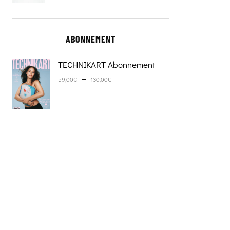
ABONNEMENT
TECHNIKART Abonnement
Plage de prix : 59,00€ à 130,0
–
59,00
€
130,00
€