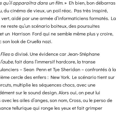
 qu’il apparaîtra dans un film.
» Eh bien, bon débarras
, du cinéma de vieux, un poil réac. Pas très inspiré,
vert, aidé par une armée d’informaticiens formatés. La
l ne reste qu’un scénario boiteux, des poursuites
et un Harrison Ford qui ne semble même plus y croire,
son look de Cruella nazi.
Flies
a divisé. Une évidence car Jean-Stéphane
 l’aube
, fait dans l’immersif hardcore, la transe
bulanciers – Sean Penn et Tye Sheridan – confrontés à la
ptième cercle des enfers : New York. Le scénario tient sur
rcuts, multiplie les séquences chocs, avec une
dément sur le sound design. Alors oui, on peut lui
 avec les ailes d’anges, son nom, Cross, ou le perso de
sance tellurique qui ronge les yeux et fait grimper