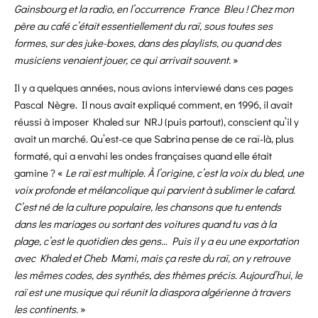
Gainsbourg et la radio, en l’occurrence France Bleu ! Chez mon
père au café c’était essentiellement du raï, sous toutes ses
formes, sur des juke-boxes, dans des playlists, ou quand des
musiciens venaient jouer, ce qui arrivait souvent.
»
Il y a quelques années, nous avions interviewé dans ces pages
Pascal Nègre. Il nous avait expliqué comment, en 1996, il avait
réussi à imposer Khaled sur NRJ (puis partout), conscient qu’il y
avait un marché. Qu’est-ce que Sabrina pense de ce raï-là, plus
formaté, qui a envahi les ondes françaises quand elle était
gamine ? «
Le raï est multiple. À l’origine, c’est la voix du bled, une
voix profonde et mélancolique qui parvient à sublimer le cafard.
C’est né de la culture populaire, les chansons que tu entends
dans les mariages ou sortant des voitures quand tu vas à la
plage, c’est le quotidien des gens… Puis il y a eu une exportation
avec Khaled et Cheb Mami, mais ça reste du raï, on y retrouve
les mêmes codes, des synthés, des thèmes précis. Aujourd’hui, le
raï est une musique qui réunit la diaspora algérienne à travers
les continents.
»