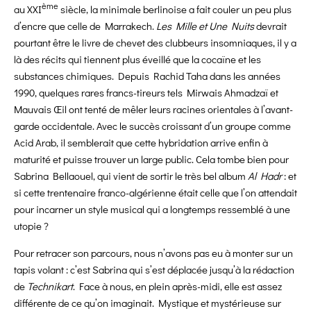
ème
au XXI
siècle, la minimale berlinoise a fait couler un peu plus
d’encre que celle de Marrakech.
Les Mille et Une Nuits
devrait
pourtant être le livre de chevet des clubbeurs insomniaques, il y a
là des récits qui tiennent plus éveillé que la cocaïne et les
substances chimiques. Depuis Rachid Taha dans les années
1990, quelques rares francs-tireurs tels Mirwais Ahmadzaï et
Mauvais Œil ont tenté de mêler leurs racines orientales à l’avant-
garde occidentale. Avec le succès croissant d’un groupe comme
Acid Arab, il semblerait que cette hybridation arrive enfin à
maturité et puisse trouver un large public. Cela tombe bien pour
Sabrina Bellaouel, qui vient de sortir le très bel album
Al Hadr
: et
si cette trentenaire franco-algérienne était celle que l’on attendait
pour incarner un style musical qui a longtemps ressemblé à une
utopie ?
Pour retracer son parcours, nous n’avons pas eu à monter sur un
tapis volant : c’est Sabrina qui s’est déplacée jusqu’à la rédaction
de
Technikart
. Face à nous, en plein après-midi, elle est assez
différente de ce qu’on imaginait. Mystique et mystérieuse sur