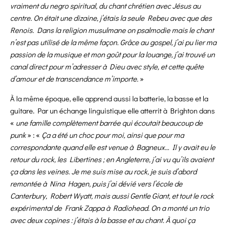
vraiment du negro spiritual, du chant chrétien avec Jésus au
centre. On était une dizaine, j’étais la seule Rebeu avec que des
Renois. Dans la religion musulmane on psalmodie mais le chant
n’est pas utilisé de la même façon. Grâce au gospel, j’ai pu lier ma
passion de la musique et mon goût pour la louange, j’ai trouvé un
canal direct pour m’adresser à Dieu avec style, et cette quête
d’amour et de transcendance m’importe.
»
À la même époque, elle apprend aussi la batterie, la basse et la
guitare. Par un échange linguistique elle atterrit à Brighton dans
«
une famille complètement barrée qui écoutait beaucoup de
punk
» : «
Ça a été un choc pour moi, ainsi que pour ma
correspondante quand elle est venue à Bagneux… Il y avait eu le
retour du rock, les Libertines ; en Angleterre, j’ai vu qu’ils avaient
ça dans les veines. Je me suis mise au rock, je suis d’abord
remontée à Nina Hagen, puis j’ai dévié vers l’école de
Canterbury, Robert Wyatt, mais aussi Gentle Giant, et tout le rock
expérimental de Frank Zappa à Radiohead. On a monté un trio
avec deux copines : j’étais à la basse et au chant. À quoi ça