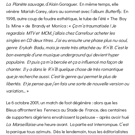
La Planète sauvage,
d’Alain Goraguer. En même temps, elle
vénère Mariah Carey, alors au sommet avec l’album
Butterfly
. En
1998, autre coup de foudre esthétique, le tube de l’été « The Boy
Is Mine » de Brandy et Monica : «
Ça m’a traumatisée ! Je
regardais MTV et MCM, j’allais chez Carrefour acheter les
singles en CD deux titres. J’ai eu ensuite une phase plus nu-soul,
genre Erykah Badu, mais je reste très attachée au R’n’B. C’est le
bon exemple d’une musique underground qui devient hyper
populaire. Et puis ça m’a bercée et ça a influencé ma façon de
chanter. Il y a dans le R’n’B quelque chose de très romantique
que je recherche aussi. C’est le genre qui permet le plus de
libertés. Et je pense que j’en fais une sorte de nouvelle version ou
variation
… »
Le 6 octobre 2001, un match de foot dégénère : alors que les
Bleus affrontent les Fennecs au Stade de France, des centaines
de supporters algériens envahissent la pelouse – après avoir hué
La
Marseillaise
une heure avant. La partie est interrompue. C’est
la panique tous azimuts. Dès le lendemain, tous les éditorialistes