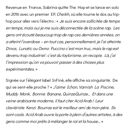
Revenue en France, Sabrina quitte The Hop et se lance en solo
en 2016 avec un premier EP,
Cheikh
, où elle tourne le dos au hip-
hop pour aller vers l’électro : «
Je suis encore sollicitée de temps
en temps, mais oui je me suis déconnectée de la scène rap. Les
gens ont écouté beaucoup trop de rap ces dernières années, on
a atteint l’overdose – en tout cas, personnellement, je l’ai atteinte.
Dinos, Lunatic ou Oxmo Puccino c’est mon truc, mais le rap est
devenu trop industriel : c’est du taylorisme, on recopie. Là, j’ai
l’impression qu’on va pouvoir passer à des choses plus
expérimentales
. »
Signée sur l’élégant label InFiné, elle affiche sa singularité. De
qui se sent-elle proche ? «
J’aime Ichon, Varnish La Piscine,
Muddy Monk, Bonnie Banane, QuinzeQuinze… Et dans une
veine arabisante moderne, il faut citer Acid Arab ! Leur
claviériste Kenzi Bourras est le meilleur ami de mon père. Ils
sont cools. Acid Arab ouvre la porte à plein d’autres artistes, à des
gens comme moi prêts à mélanger le raï et la house…
»