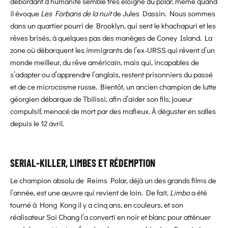
débordant d’humanité semble très éloigné du polar, même quand
il évoque
Les Forbans de la nuit
de Jules Dassin. Nous sommes
dans un quartier pourri de Brooklyn, qui sent le khachapuri et les
rêves brisés, à quelques pas des manèges de Coney Island. La
zone où débarquent les immigrants de l’ex-URSS qui rêvent d’un
monde meilleur, du rêve américain, mais qui, incapables de
s’adapter ou d’apprendre l’anglais, restent prisonniers du passé
et de ce microcosme russe. Bientôt, un ancien champion de lutte
géorgien débarque de Tbilissi, afin d’aider son fils, joueur
compulsif, menacé de mort par des mafieux. À déguster en salles
depuis le 12 avril.
SERIAL-KILLER, LIMBES ET RÉDEMPTION
Le champion absolu de Reims Polar, déjà un des grands films de
l’année, est une œuvre qui revient de loin. De fait,
Limbo
a été
tourné à Hong Kong il y a cinq ans, en couleurs, et son
réalisateur Soi Chang l’a converti en noir et blanc pour atténuer