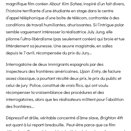
magnifique film coréen
About Kim Sohee
, inspiré d’un fait divers,
l’histoire terrifiante d’une étudiante en stage dans le centre
d’appel téléphonique d’une boîte de télécom, confrontée à des
conditions de travail humiliantes, ahurissantes. Si l’intrigue polar
semble vaguement intéresser la réalisatrice July Jung, elle
pilonne l’ultra-libéralisme (pas seulement coréen) qui broie et tue
littéralement sa jeunesse. Une œuvre magistrale, en salles
depuis le 7 avril, récompensée du prix du Jury…
Interrogatoire de deux immigrants espagnols par des
inspecteurs des frontières américaines,
Upon Entry
, de facture
assez classique, a pourtant récolté deux prix, le prix du public et
celui de jury Police, constitué de vrais flics, qui ont voulu
récompenser la vraisemblance des procédures et des
interrogatoires, alors que les réalisateurs militent pour l’abolition
des frontières…
Dépressif et drôle, véritable concentré d’âme slave,
Brighton 4th
est quant à lui reparti bredouille. Peut-être parce que ce film