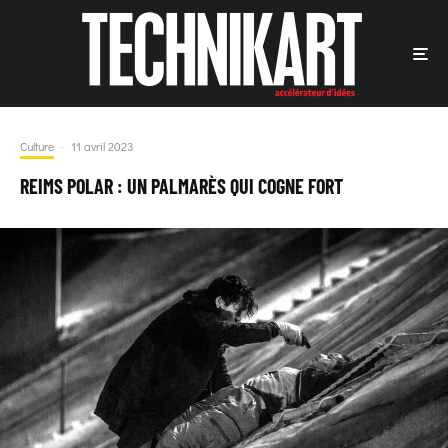
Culture
·
11 avril 2023
REIMS POLAR : UN PALMARÈS QUI COGNE FORT