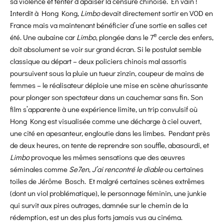
sa violence et tenter d’apaiser la censure chinoise. En vain !
Interdit à Hong Kong,
Limbo
devait directement sortir en VOD en
France mais va maintenant bénéficier d’une sortie en salles cet
e
été. Une aubaine car
Limbo
, plongée dans le 7
cercle des enfers,
doit absolument se voir sur grand écran. Si le postulat semble
classique au départ – deux policiers chinois mal assortis
poursuivent sous la pluie un tueur zinzin, coupeur de mains de
femmes – le réalisateur déploie une mise en scène ahurissante
pour plonger son spectateur dans un cauchemar sans fin. Son
film s’apparente à une expérience limite, un trip convulsif où
Hong Kong est visualisée comme une décharge à ciel ouvert,
une cité en apesanteur, engloutie dans les limbes. Pendant près
de deux heures, on tente de reprendre son souffle, abasourdi, et
Limbo
provoque les mêmes sensations que des œuvres
séminales comme
Se7en
,
J’ai rencontré le diable
ou certaines
toiles de Jérôme Bosch. Et malgré certaines scènes extrêmes
(dont un viol problématique), le personnage féminin, une junkie
qui survit aux pires outrages, damnée sur le chemin de la
rédemption, est un des plus forts jamais vus au cinéma.