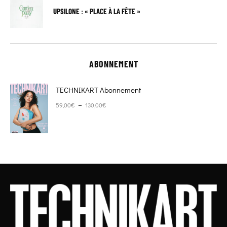
UPSILONE : « PLACE À LA FÊTE »
ABONNEMENT
TECHNIKART Abonnement
Plage de prix : 59,00€ à 130,00€
–
59,00
€
130,00
€