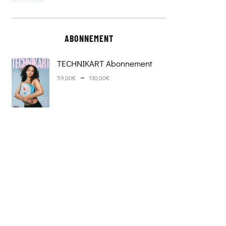
ABONNEMENT
TECHNIKART Abonnement
Plage de prix : 59,00€ à 130,0
–
59,00
€
130,00
€