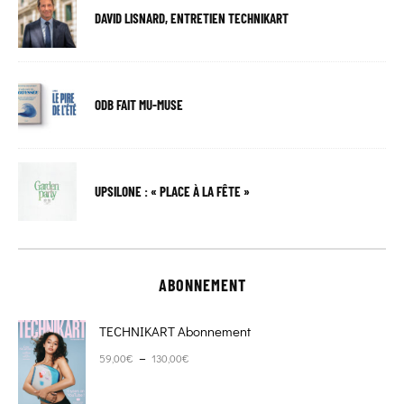
DAVID LISNARD, ENTRETIEN TECHNIKART
ODB FAIT MU-MUSE
UPSILONE : « PLACE À LA FÊTE »
ABONNEMENT
TECHNIKART Abonnement
Plage de prix : 59,00€ à 130,00€
–
59,00
€
130,00
€