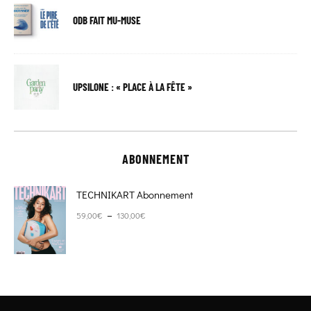
ODB FAIT MU-MUSE
UPSILONE : « PLACE À LA FÊTE »
ABONNEMENT
TECHNIKART Abonnement
Plage de prix : 59,00€ à 130,00€
–
59,00
€
130,00
€