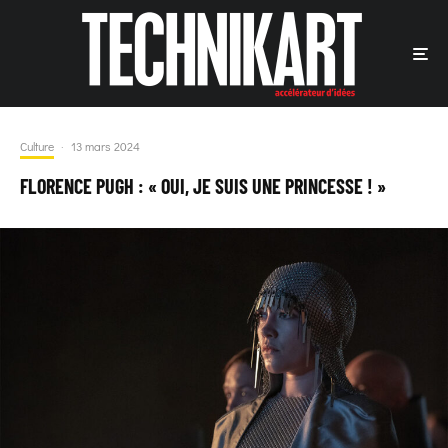
Culture
·
13 mars 2024
FLORENCE PUGH : « OUI, JE SUIS UNE PRINCESSE ! »