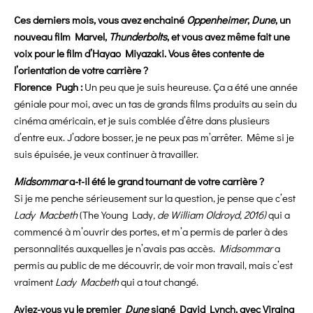
Ces derniers mois, vous avez enchainé
Oppenheimer
,
Dune
, un
nouveau film Marvel,
Thunderbolts
, et vous avez même fait une
voix pour le film d’Hayao Miyazaki. Vous êtes contente de
l’orientation de votre carrière ?
Florence Pugh :
Un peu que je suis heureuse. Ça a été une année
géniale pour moi, avec un tas de grands films produits au sein du
cinéma américain, et je suis comblée d’être dans plusieurs
d’entre eux. J’adore bosser, je ne peux pas m’arrêter. Même si je
suis épuisée, je veux continuer à travailler.
Midsommar
a-t-il été le grand tournant de votre carrière ?
Si je me penche sérieusement sur la question, je pense que c’est
Lady Macbeth
(The Young Lady
, de William Oldroyd, 2016)
qui a
commencé à m’ouvrir des portes, et m’a permis de parler à des
personnalités auxquelles je n’avais pas accès.
Midsommar
a
permis au public de me découvrir, de voir mon travail, mais c’est
vraiment
Lady Macbeth
qui a tout changé.
Aviez-vous vu le premier
Dune
signé David Lynch, avec Virgina