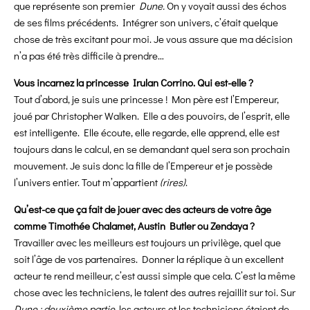
que représente son premier
Dune.
On y voyait aussi des échos
de ses films précédents. Intégrer son univers, c’était quelque
chose de très excitant pour moi. Je vous assure que ma décision
n’a pas été très difficile à prendre…
Vous incarnez la princesse Irulan Corrino. Qui est-elle ?
Tout d’abord, je suis une princesse ! Mon père est l’Empereur,
joué par Christopher Walken. Elle a des pouvoirs, de l’esprit, elle
est intelligente. Elle écoute, elle regarde, elle apprend, elle est
toujours dans le calcul, en se demandant quel sera son prochain
mouvement. Je suis donc la fille de l’Empereur et je possède
l’univers entier. Tout m’appartient
(rires)
.
Qu’est-ce que ça fait de jouer avec des acteurs de votre âge
comme Timothée Chalamet, Austin Butler ou Zendaya ?
Travailler avec les meilleurs est toujours un privilège, quel que
soit l’âge de vos partenaires. Donner la réplique à un excellent
acteur te rend meilleur, c’est aussi simple que cela. C’est la même
chose avec les techniciens, le talent des autres rejaillit sur toi. Sur
Dune : deuxième partie
, les acteurs et les techniciens étaient de