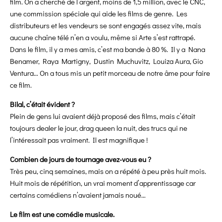
film. On a cherché de l’argent, moins de 1,5 million, avec le CNC,
une commission spéciale qui aide les films de genre. Les
distributeurs et les vendeurs se sont engagés assez vite, mais
aucune chaîne télé n’en a voulu, même si Arte s’est rattrapé.
Dans le film, il y a mes amis, c’est ma bande à 80 %. Il y a Nana
Benamer, Raya Martigny, Dustin Muchuvitz, Louiza Aura, Gio
Ventura… On a tous mis un petit morceau de notre âme pour faire
ce film.
Bilal, c’était évident ?
Plein de gens lui avaient déjà proposé des films, mais c’était
toujours dealer le jour, drag queen la nuit, des trucs qui ne
l’intéressait pas vraiment. Il est magnifique !
Combien de jours de tournage avez-vous eu ?
Très peu, cinq semaines, mais on a répété à peu près huit mois.
Huit mois de répétition, un vrai moment d’apprentissage car
certains comédiens n’avaient jamais noué…
Le film est une comédie musicale.