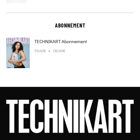
ABONNEMENT
TECHNIKART Abonnement
Plage de prix : 59,00€ à 130,00€
–
59,00
€
130,00
€