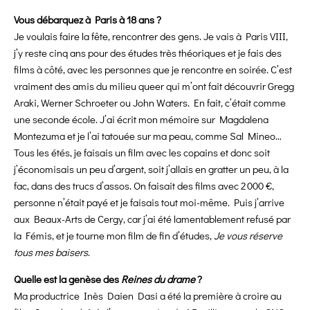
Vous débarquez à Paris à 18 ans ?
Je voulais faire la fête, rencontrer des gens. Je vais à Paris VIII,
j’y reste cinq ans pour des études très théoriques et je fais des
films à côté, avec les personnes que je rencontre en soirée. C’est
vraiment des amis du milieu queer qui m’ont fait découvrir Gregg
Araki, Werner Schroeter ou John Waters. En fait, c’était comme
une seconde école. J’ai écrit mon mémoire sur Magdalena
Montezuma et je l’ai tatouée sur ma peau, comme Sal Mineo…
Tous les étés, je faisais un film avec les copains et donc soit
j’économisais un peu d’argent, soit j’allais en gratter un peu, à la
fac, dans des trucs d’assos. On faisait des films avec 2 000 €,
personne n’était payé et je faisais tout moi-même. Puis j’arrive
aux Beaux-Arts de Cergy, car j’ai été lamentablement refusé par
la Fémis, et je tourne mon film de fin d’études,
Je vous réserve
tous mes baisers
.
Quelle est la genèse des
Reines du drame
?
Ma productrice Inès Daien Dasi a été la première à croire au