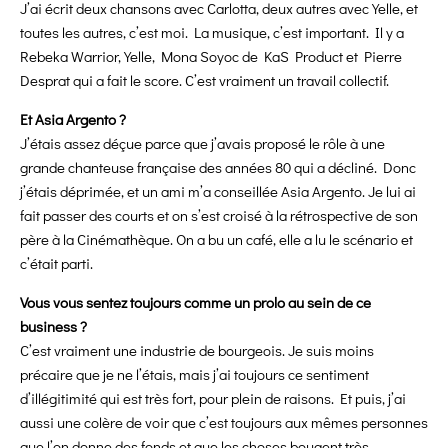
J’ai écrit deux chansons avec Carlotta, deux autres avec Yelle, et
toutes les autres, c’est moi. La musique, c’est important. Il y a
Rebeka Warrior, Yelle, Mona Soyoc de KaS Product et Pierre
Desprat qui a fait le score. C’est vraiment un travail collectif.
Et Asia Argento ?
J’étais assez déçue parce que j’avais proposé le rôle à une
grande chanteuse française des années 80 qui a décliné. Donc
j’étais déprimée, et un ami m’a conseillée Asia Argento. Je lui ai
fait passer des courts et on s’est croisé à la rétrospective de son
père à la Cinémathèque. On a bu un café, elle a lu le scénario et
c’était parti.
Vous vous sentez toujours comme un prolo au sein de ce
business ?
C’est vraiment une industrie de bourgeois. Je suis moins
précaire que je ne l’étais, mais j’ai toujours ce sentiment
d’illégitimité qui est très fort, pour plein de raisons. Et puis, j’ai
aussi une colère de voir que c’est toujours aux mêmes personnes
que l’on donne des fonds et que les choses bougent très