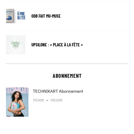
ODB FAIT MU-MUSE
UPSILONE : « PLACE À LA FÊTE »
ABONNEMENT
TECHNIKART Abonnement
Plage de prix : 59,00€ à 130,00€
–
59,00
€
130,00
€