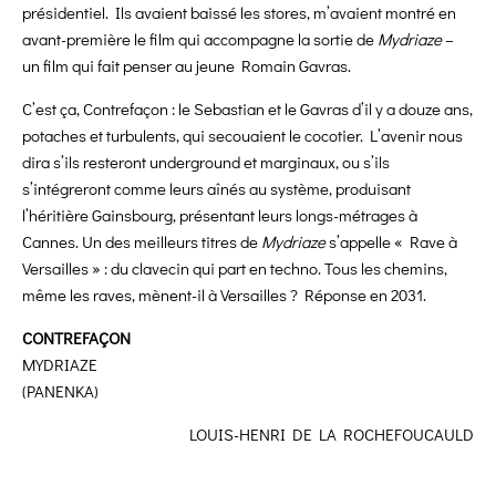
présidentiel. Ils avaient baissé les stores, m’avaient montré en
avant-première le film qui accompagne la sortie de
Mydriaze
–
un film qui fait penser au jeune Romain Gavras.
C’est ça, Contrefaçon : le Sebastian et le Gavras d’il y a douze ans,
potaches et turbulents, qui secouaient le cocotier. L’avenir nous
dira s’ils resteront underground et marginaux, ou s’ils
s’intégreront comme leurs aînés au système, produisant
l’héritière Gainsbourg, présentant leurs longs-métrages à
Cannes. Un des meilleurs titres de
Mydriaze
s’appelle « Rave à
Versailles » : du clavecin qui part en techno. Tous les chemins,
même les raves, mènent-il à Versailles ? Réponse en 2031.
CONTREFAÇON
MYDRIAZE
(PANENKA)
LOUIS-HENRI DE LA ROCHEFOUCAULD