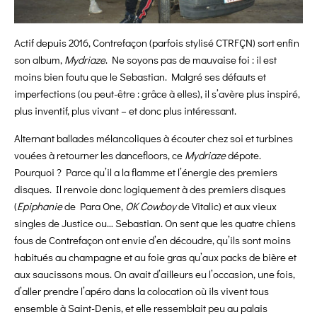
Actif depuis 2016, Contrefaçon (parfois stylisé CTRFÇN) sort enfin
son album,
Mydriaze
. Ne soyons pas de mauvaise foi : il est
moins bien foutu que le Sebastian. Malgré ses défauts et
imperfections (ou peut-être : grâce à elles), il s’avère plus inspiré,
plus inventif, plus vivant – et donc plus intéressant.
Alternant ballades mélancoliques à écouter chez soi et turbines
vouées à retourner les dancefloors, ce
Mydriaze
dépote.
Pourquoi ? Parce qu’il a la flamme et l’énergie des premiers
disques. Il renvoie donc logiquement à des premiers disques
(
Epiphanie
de Para One,
OK Cowboy
de Vitalic) et aux vieux
singles de Justice ou… Sebastian. On sent que les quatre chiens
fous de Contrefaçon ont envie d’en découdre, qu’ils sont moins
habitués au champagne et au foie gras qu’aux packs de bière et
aux saucissons mous. On avait d’ailleurs eu l’occasion, une fois,
d’aller prendre l’apéro dans la colocation où ils vivent tous
ensemble à Saint-Denis, et elle ressemblait peu au palais