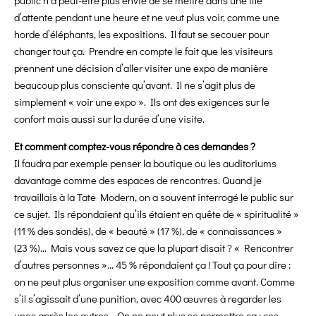
d’attente pendant une heure et ne veut plus voir, comme une
horde d’éléphants, les expositions. Il faut se secouer pour
changer tout ça. Prendre en compte le fait que les visiteurs
prennent une décision d’aller visiter une expo de manière
beaucoup plus consciente qu’avant. Il ne s’agit plus de
simplement « voir une expo ». Ils ont des exigences sur le
confort mais aussi sur la durée d’une visite.
Et comment comptez-vous répondre à ces demandes ?
Il faudra par exemple penser la boutique ou les auditoriums
davantage comme des espaces de rencontres. Quand je
travaillais à la Tate Modern, on a souvent interrogé le public sur
ce sujet. Ils répondaient qu’ils étaient en quête de « spiritualité »
(11 % des sondés), de « beauté » (17 %), de « connaissances »
(23 %)… Mais vous savez ce que la plupart disait ? « Rencontrer
d’autres personnes »… 45 % répondaient ça ! Tout ça pour dire :
on ne peut plus organiser une exposition comme avant. Comme
s’il s’agissait d’une punition, avec 400 œuvres à regarder les
unes après les autres… On ne peut plus se permettre ça : ces