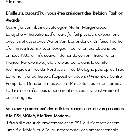
à la mode…
D’ailleurs, aujourd’hui, vous êtes président des Belgian Fashion
Awards.
Oui, et j’ai contribué au catalogue Martin Margiela pour
Lafayette Anticipations, d’ailleurs j’ai fait plusieurs expositions
avec lui, et aussi avec Walter Van Beirendonck. On faisait partie
d’un milieu très mixte, on bougeait tout le temps. Et, dans les
années 1980, on m’a souvent demandé de venir travailler en
France. Par exemple, j’étais le plus jeune dans le comité
technique du Frac du Nord (puis Frac Bretagne puis après Frac
Lorraine). J’ai participé à l’exposition
Face à l’Histoire
au Centre
Pompidou. Donc pour moi, venir à Paris était tout à fait normal.
La France ce n’est pas uniquement des voisins, c’est vraiment
des collègues.
Vous avez programmé des artistes français lors de vos passages
à la PS1 MOMA, à la Tate Modern…
J’étais directeur de programme chez PS1, qui n’est pas encore
jumelé à MoMA, et là j’ai pu programmer des artistes français