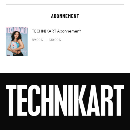
ABONNEMENT
TECHNIKART Abonnement
Plage de prix : 59,00€ à 130,00€
–
59,00
€
130,00
€