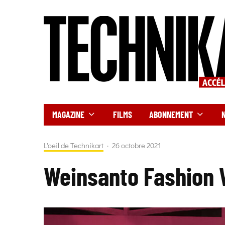
MAGAZINE
FILMS
ABONNEMENT
L'oeil de Technikart
·
26 octobre 2021
Weinsanto Fashion