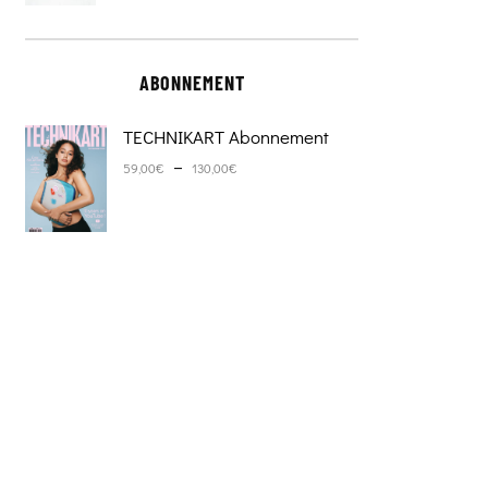
ABONNEMENT
TECHNIKART Abonnement
Plage de prix : 59,00€ à 130,0
–
59,00
€
130,00
€