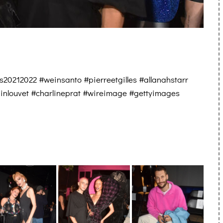
0212022 #weinsanto #pierreetgilles #allanahstarr
inlouvet #charlineprat #wireimage #gettyimages