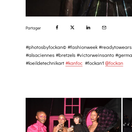
Partager
#photosbyfockan© #fashionweek #readytowearss2
#alsaciennes #bretzels #victorweinsanto #germa
#loeildetechnikart
#kanfoc
#fockan1
@fockan