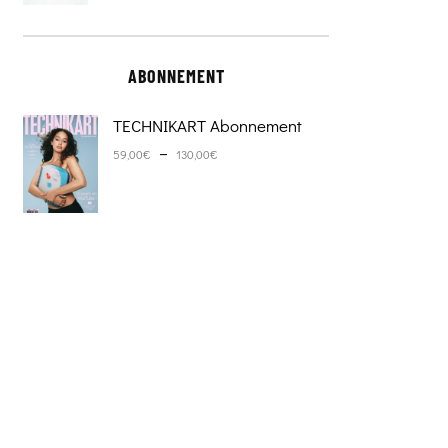
ABONNEMENT
TECHNIKART Abonnement
Plage de prix : 59,00€ à 130,0
–
59,00
€
130,00
€