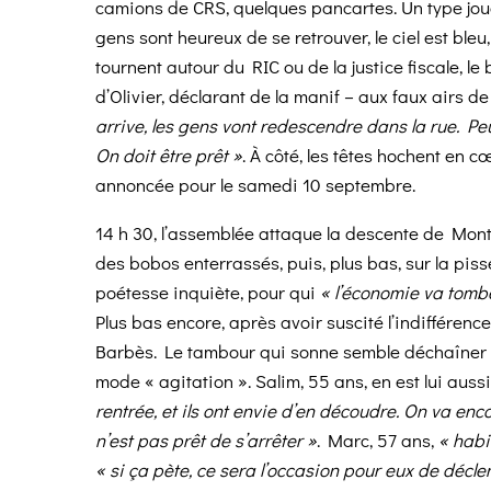
camions de CRS, quelques pancartes. Un type joue d
gens sont heureux de se retrouver, le ciel est bleu
tournent autour du RIC ou de la justice fiscale, le
d’Olivier, déclarant de la manif – aux faux airs de
arrive, les gens vont redescendre dans la rue. Peut
On doit être prêt »
. À côté, les têtes hochent en cœ
annoncée pour le samedi 10 septembre.
14 h 30, l’assemblée attaque la descente de Mon
des bobos enterrassés, puis, plus bas, sur la piss
poétesse inquiète, pour qui
« l’économie va tomb
Plus bas encore, après avoir suscité l’indifférenc
Barbès. Le tambour qui sonne semble déchaîner l
mode « agitation ». Salim, 55 ans, en est lui aussi
rentrée, et ils ont envie d’en découdre. On va enc
n’est pas prêt de s’arrêter »
. Marc, 57 ans,
« habit
« si ça pète, ce sera l’occasion pour eux de décle