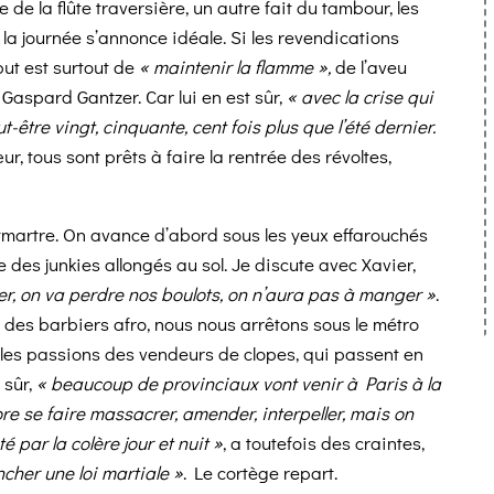
e la flûte traversière, un autre fait du tambour, les
, la journée s’annonce idéale. Si les revendications
 but est surtout de
« maintenir la flamme »,
de l’aveu
 Gaspard Gantzer. Car lui en est sûr,
« avec la crise qui
-être vingt, cinquante, cent fois plus que l’été dernier.
ur, tous sont prêts à faire la rentrée des révoltes,
tmartre. On avance d’abord sous les yeux effarouchés
e des junkies allongés au sol. Je discute avec Xavier,
er, on va perdre nos boulots, on n’aura pas à manger »
.
e des barbiers afro, nous nous arrêtons sous le métro
es passions des vendeurs de clopes, qui passent en
 sûr,
« beaucoup de provinciaux vont venir à Paris à la
ore se faire massacrer, amender, interpeller, mais on
é par la colère jour et nuit »
, a toutefois des craintes,
ncher une loi martiale »
. Le cortège repart.