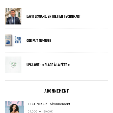
DAVID LISNARD, ENTRETIEN TECHNIKART
ODB FAIT MU-MUSE
UPSILONE : « PLACE À LA FÊTE »
ABONNEMENT
TECHNIKART Abonnement
Plage de prix : 59,00€ à 130,00€
–
59,00
€
130,00
€