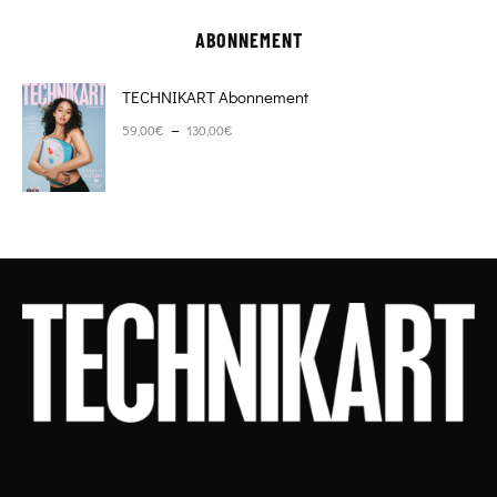
ABONNEMENT
TECHNIKART Abonnement
Plage de prix : 59,00€ à 130,00€
–
59,00
€
130,00
€