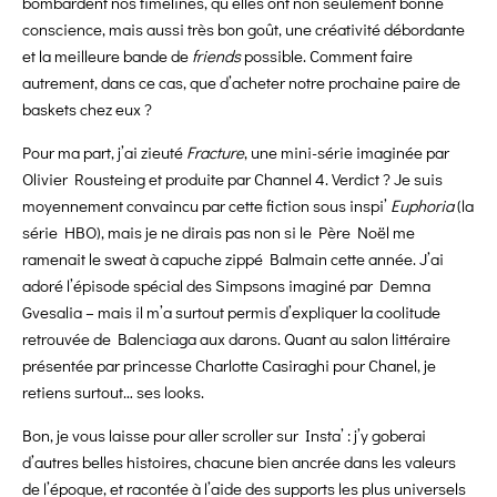
bombardent nos timelines, qu’elles ont non seulement bonne
conscience, mais aussi très bon goût, une créativité débordante
et la meilleure bande de
friends
possible. Comment faire
autrement, dans ce cas, que d’acheter notre prochaine paire de
baskets chez eux ?
Pour ma part, j’ai zieuté
Fracture
, une mini-série imaginée par
Olivier Rousteing et produite par Channel 4. Verdict ? Je suis
moyennement convaincu par cette fiction sous inspi’
Euphoria
(la
série HBO), mais je ne dirais pas non si le Père Noël me
ramenait le sweat à capuche zippé Balmain cette année. J’ai
adoré l’épisode spécial des Simpsons imaginé par Demna
Gvesalia – mais il m’a surtout permis d’expliquer la coolitude
retrouvée de Balenciaga aux darons. Quant au salon littéraire
présentée par princesse Charlotte Casiraghi pour Chanel, je
retiens surtout… ses looks.
Bon, je vous laisse pour aller scroller sur Insta’ : j’y goberai
d’autres belles histoires, chacune bien ancrée dans les valeurs
de l’époque, et racontée à l’aide des supports les plus universels