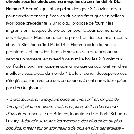
déroule sous les pieds des mannequins du dernier défilé Dior
Homme ?
Hermès qui fait appel au designer 3D Javier Torres
pour transformer ses pièces les plus emblématiques en ballons
(voir page précédente) ? Uniqlo qui propose de fournir les
migrants en masques de protection pour la Journée mondiale
des réfugiés ? Mais pourquoi me parle-t-on des beatniks ‘ricains,
chers à Kim Jones (le DA de Dior Homme collectionne les
premières éditions des livres de ses auteurs cultes) pour me
vendre un manteau en tweed à deux mille boules ? D’animaux
gonflables, pour me rappeler que la marque au cabriolet vend les
meilleurs sacs croco du monde ? De la situation désespérée des
réfugiés pour me vendre des doudounes à cent euros fabriquées
par des Ouïghours ?
« Dans le luxe, on a toujours parlé de “maison” et non pas de
“marque”, et une maison, c’est un espace où il y a beaucoup
d’histoires,
rappelle Éric Briones, fondateur de la Paris School of
Luxury.
Aujourd’hui, toutes les marques, des plus chics au plus
populos, misent sur un storytelling de plus en plus généraliste –