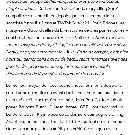
on parle davantage de thématiques chères à la GenZ que du
simple produit. »
Cette volonté de créer du storytelling GenZ-
compatible s’est amplifiée depuis que nous sommes tous
scotchés à nos fils Insta et Tik-Tok 24 sur 24. Pour Briones, les
marques – d’abord celles du luxe, suivies de près par les autres –
sont bel et bien entrées dans « l’ère Netflix ». «
Nous avons les
mêmes exigences lorsqu’il s’agit d’une publicité que d’une série
Netflix
, décrypte notre monsieur luxe.
En fin de compte, c’est bien
nous qui demandons à avoir de beaux récits romancés avec des
guests, des péripéties, ainsi qu’une conscience sociale
d’inclusion et de diversité… Peu importe le produit.
»
Le meilleur moyen de nous toucher, nous, les moins de 25 ans,
serait donc de mettre en avant des icônes incarnant nos désirs
d’égalité et d’inclusion. Cette année, Jean-Paul Gaultier faisait
poser Barbara Butch, DJ et militante LGBT+, pour son parfum
La Belle. Calvin Klein placarde sa dernière campagne starring
Akobi, skater mais aussi militant LGBT+, partout dans le monde.
Quant à la marque de cosmétiques préférée des gens de la