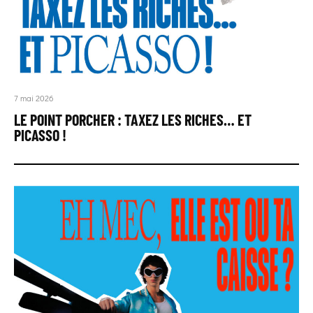
7 mai 2026
LE POINT PORCHER : TAXEZ LES RICHES… ET
PICASSO !