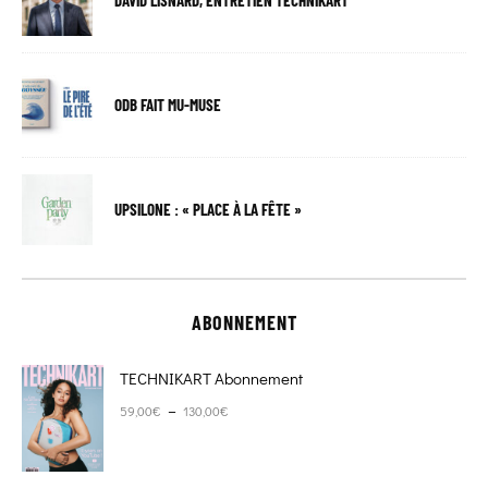
ODB FAIT MU-MUSE
UPSILONE : « PLACE À LA FÊTE »
ABONNEMENT
TECHNIKART Abonnement
Plage de prix : 59,00€ à 130,00€
–
59,00
€
130,00
€