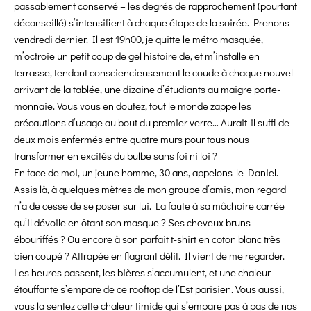
passablement conservé – les degrés de rapprochement (pourtant
déconseillé) s’intensifient à chaque étape de la soirée. Prenons
vendredi dernier. Il est 19h00, je quitte le métro masquée,
m’octroie un petit coup de gel histoire de, et m’installe en
terrasse, tendant consciencieusement le coude à chaque nouvel
arrivant de la tablée, une dizaine d’étudiants au maigre porte-
monnaie. Vous vous en doutez, tout le monde zappe les
précautions d’usage au bout du premier verre… Aurait-il suffi de
deux mois enfermés entre quatre murs pour tous nous
transformer en excités du bulbe sans foi ni loi ?
En face de moi, un jeune homme, 30 ans, appelons-le Daniel.
Assis là, à quelques mètres de mon groupe d’amis, mon regard
n’a de cesse de se poser sur lui. La faute à sa mâchoire carrée
qu’il dévoile en ôtant son masque ? Ses cheveux bruns
ébouriffés ? Ou encore à son parfait t-shirt en coton blanc très
bien coupé ? Attrapée en flagrant délit. Il vient de me regarder.
Les heures passent, les bières s’accumulent, et une chaleur
étouffante s’empare de ce rooftop de l’Est parisien. Vous aussi,
vous la sentez cette chaleur timide qui s’empare pas à pas de nos