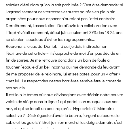
soirées d’été alors qu’on la sait prohibée ? C’est à se demander si
l’agrandissement des terrasses et autres soirées en plein air
organisées pour nous espacer n’auraient pas l’effet contraire.
Dernièrement, l’association DataCovid (en collaboration avec
l’Ifop) révélait comment, début juin, seulement 37% des 18-24 ans
se disaient soucieux d’éviter les regroupements…
Reprenons le cas de Daniel, – à qui je dois indirectement
l’écriture de cet article – il s’approche de moi d’un pas décidé en
fin de soirée. Je me retrouve donc dans un bain de foule à
toucher l’épaule d’un bel inconnu qui me demande
du feu avant
de me proposer de le rejoindre, lui et ses potes, pour un « after »
chez lui. Le respect des gestes barrières semble être le cadet de
ses soucis…
Il est loin le temps où nous dévisagions avec dédain notre pauvre
voisin de siège dans la ligne 1 qui portait son masque sous son
nez, et qui se tenait un peu trop près. Hypocrisie ? Mémoire
sélective ? Désir égoïste d’avoir le beurre, l’argent du beurre, le
sable et les galets ? Bref, je m’en mordrai les doigts demain, c’est
certain. Mais demain c’est encore loin.