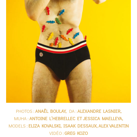
PHOTOS :
ANAËL BOULAY,
DA :
ALEXANDRE LASNIER,
MUHA :
ANTOINE L’HEBRELLEC ET JESSICA MAELLEYA,
MODELS :
ELIZA KOVALSKI, ISAAK DESSAUX, ALEX VALENTIN
VIDÉO :
GREG KOZO