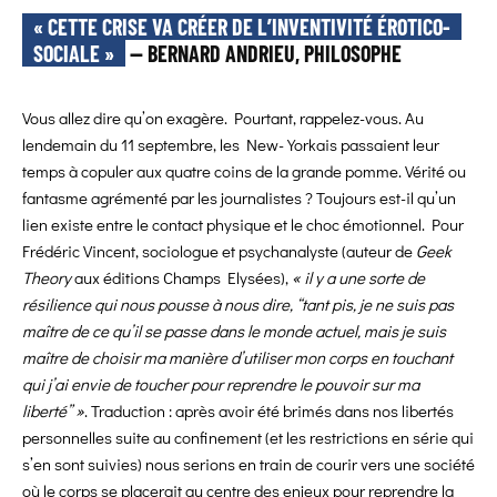
« CETTE CRISE VA CRÉER DE L’INVENTIVITÉ ÉROTICO-
SOCIALE »
— BERNARD ANDRIEU, PHILOSOPHE
Vous allez dire qu’on exagère. Pourtant, rappelez-vous. Au
lendemain du 11 septembre, les New-Yorkais passaient leur
temps à copuler aux quatre coins de la grande pomme. Vérité ou
fantasme agrémenté par les journalistes ? Toujours est-il qu’un
lien existe entre le contact physique et le choc émotionnel. Pour
Frédéric Vincent, sociologue et psychanalyste (auteur de
Geek
Theory
aux éditions Champs Elysées),
« il y a une sorte de
résilience qui nous pousse à nous dire, “tant pis, je ne suis pas
maître de ce qu’il se passe dans le monde actuel, mais je suis
maître de choisir ma manière d’utiliser mon corps en touchant
qui j’ai envie de toucher pour reprendre le pouvoir sur ma
liberté” »
. Traduction : après avoir été brimés dans nos libertés
personnelles suite au confinement (et les restrictions en série qui
s’en sont suivies) nous serions en train de courir vers une société
où le corps se placerait au centre des enjeux pour reprendre la