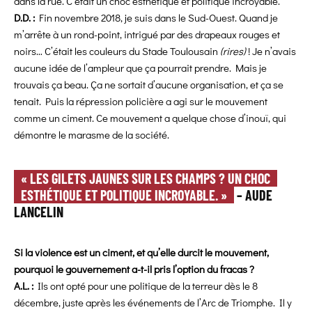
dans la rue. C’était un choc esthétique et politique incroyable.
D.D. :
Fin novembre 2018, je suis dans le Sud-Ouest. Quand je
m’arrête à un rond-point, intrigué par des
drapeaux rouges et
noirs… C’était les couleurs du Stade Toulousain
(rires)
! Je n’avais
aucune idée de l’ampleur que ça pourrait prendre. Mais je
trouvais ça beau. Ça ne sortait d’aucune organisation, et ça se
tenait. Puis la répression policière a agi sur le mouvement
comme un ciment. Ce mouvement a quelque chose d’inouï, qui
démontre le marasme de la société.
« LES GILETS JAUNES SUR LES CHAMPS ? UN CHOC
ESTHÉTIQUE ET POLITIQUE INCROYABLE. »
– AUDE
LANCELIN
Si la violence est un ciment, et qu’elle durcit le mouvement,
pourquoi le gouvernement a-t-il pris l’option du fracas ?
A.L. :
Ils ont opté pour une politique de la terreur dès le 8
décembre, juste après les événements de l’Arc de Triomphe. Il y