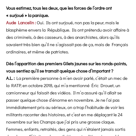
Vous estimez, tous les deux, que les forces de l’ordre ont
« surjoué » la panique.
Aude Lancelin :
Oui. Ils ont surjoué, non pas la peur, mais le
blasphème envers la République. Ils ont prétendu avoir affaire à
des criminels, à des casseurs, à des anarchistes, alors qu’ils
savaient très bien qu’il ne s’agissait pas de ça, mais de Français
ordinaires, et même de patriotes.
Dès l’apparition des premiers Gilets jaunes sur les ronds-points,
vous sentiez qu’il se tramait quelque chose d’important ?
A.L. :
La première personne à m’en avoir parlé, c’était un mec de
la RATP, en octobre 2018, qui m’a mentionné Éric Drouet, un
camionneur qui faisait des vidéos. Il m’a assuré qu’il allait se
passer quelque chose d’énorme en novembre. Je ne l’ai pas
immédiatement pris au sérieux, on a trop l’habitude de voir les
militants raconter des histoires, et c’est en me déplaçant le 24
novembre sur les Champs que j’ai pris une grosse claque.
Femmes, enfants, retraités, des gens qui n’étaient jamais sortis