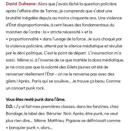
David Dufresne :
Alors que j’avais lâché la question policière
après l’affaire dite de Tarnac, je comprends que s’abat une
brutalité inégalée depuis au moins cinquante ans. Une violence
d’État disproportionnée, à cent lieues des fondamentaux du
maintien de l’ordre : la « stricte nécessité » et la
« proportionnalité » dans l’usage de la force. Je suis choqué par
la violence policière, atterré par le silence médiatique et révulsé
par le déni politique. C’est le point de départ. L’insurrection m’a
saisi. Même si, à l’inverse de ce que martèle la doxa médiatique,
je ne crois pas que la volonté des Gilets jaunes ait été de
renverser réellement l’État – on ne le renverse pas avec des
gilets ! Après, Paris qui se soulève… Je trouve ça beau. Comme
un concert punk rock.
Vous êtes resté punk dans l’âme.
D.D. :
J’y ai fait mes premières classes, dans les fanzines, chez
Bondage, le label des Bérurier Noir. Après, être punk, ne veut
plus rien dire… Même Matthieu Pigasse se définissait comme
« banquier punk », alors…