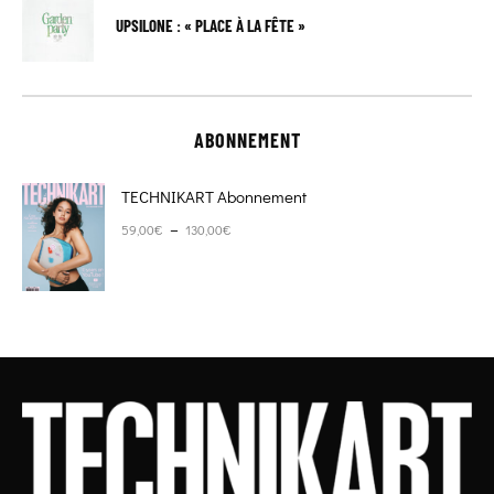
UPSILONE : « PLACE À LA FÊTE »
ABONNEMENT
TECHNIKART Abonnement
Plage de prix : 59,00€ à 130,00€
–
59,00
€
130,00
€