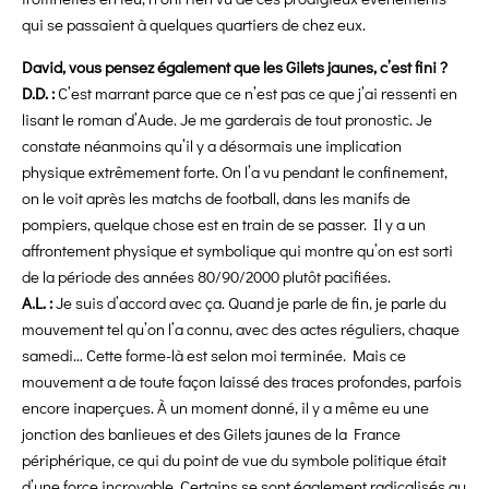
qui se passaient à quelques quartiers de chez eux.
David, vous pensez également que les Gilets jaunes, c’est fini ?
D.D. :
C’est marrant parce que ce n’est pas ce que j’ai ressenti en
lisant le roman d’Aude. Je me garderais de tout pronostic. Je
constate néanmoins qu’il y a désormais une implication
physique extrêmement forte. On l’a vu pendant le confinement,
on le voit après les matchs de football, dans les manifs de
pompiers, quelque chose est en train de se passer. Il y a un
affrontement physique et symbolique qui montre qu’on est sorti
de la période des années 80/90/2000 plutôt pacifiées.
A.L. :
Je suis d’accord avec ça. Quand je parle de fin, je parle du
mouvement tel qu’on l’a connu, avec des actes réguliers, chaque
samedi… Cette forme-là est selon moi terminée. Mais ce
mouvement a de toute façon laissé des traces profondes, parfois
encore inaperçues. À un moment donné, il y a même eu une
jonction des banlieues et des Gilets jaunes de la France
périphérique, ce qui du point de vue du symbole politique était
d’une force incroyable. Certains se sont également radicalisés au