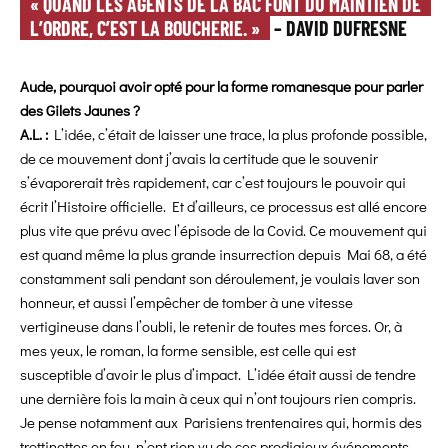
« QUAND LES AGENTS DE LA BAC FONT DU MAINTIEN DE
L’ORDRE, C’EST LA BOUCHERIE. »
– DAVID DUFRESNE
Aude, pourquoi avoir opté pour la forme romanesque pour parler
des Gilets Jaunes ?
A.L. :
L’idée, c’était de laisser une trace, la plus profonde possible,
de ce mouvement dont j’avais la certitude que le souvenir
s’évaporerait très rapidement, car c’est toujours le pouvoir qui
écrit l’Histoire officielle. Et d’ailleurs, ce processus est allé encore
plus vite que prévu avec l’épisode de la Covid. Ce mouvement qui
est quand même la plus grande insurrection depuis Mai 68, a été
constamment sali
pendant son déroulement, je voulais laver son
honneur, et aussi l’empêcher de tomber à une vitesse
vertigineuse dans l’oubli, le retenir de toutes mes forces. Or, à
mes yeux, le roman, la forme sensible, est celle qui est
susceptible d’avoir le plus d’impact. L’idée était aussi de tendre
une dernière fois la main à ceux qui n’ont toujours rien compris.
Je pense notamment aux Parisiens trentenaires qui, hormis des
trottinettes en feu, n’ont rien vu de ces prodigieux événements