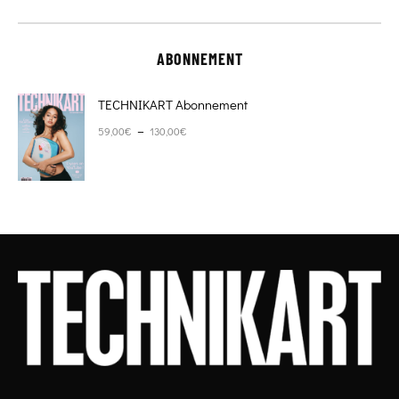
ABONNEMENT
TECHNIKART Abonnement
Plage de prix : 59,00€ à 130,00€
–
59,00
€
130,00
€