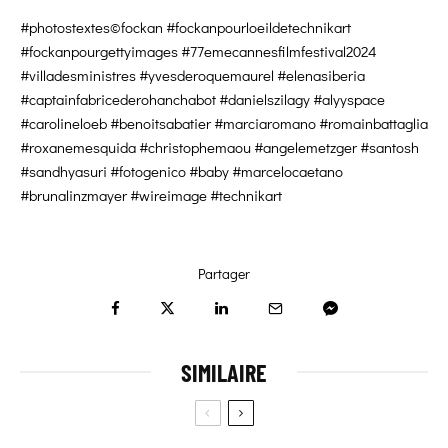
#photostextes©fockan #fockanpourloeildetechnikart
#fockanpourgettyimages #77emecannesfilmfestival2024
#villadesministres #yvesderoquemaurel #elenasiberia
#captainfabricederohanchabot #danielszilagy #alyyspace
#carolineloeb #benoitsabatier #marciaromano #romainbattaglia
#roxanemesquida #christophemaou #angelemetzger #santosh
#sandhyasuri #fotogenico #baby #marcelocaetano
#brunalinzmayer #wireimage #technikart
Partager
SIMILAIRE