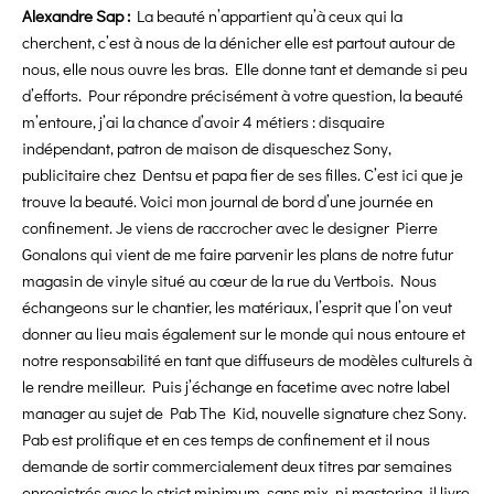
Alexandre Sap :
La beauté n’appartient qu’à ceux qui la
cherchent, c’est à nous de la dénicher elle est partout autour de
nous, elle nous ouvre les bras. Elle donne tant et demande si peu
d’efforts. Pour répondre précisément à votre question, la beauté
m’entoure, j’ai la chance d’avoir 4 métiers : disquaire
indépendant, patron de maison de disqueschez Sony,
publicitaire chez Dentsu et papa fier de ses filles. C’est ici que je
trouve la beauté. Voici mon journal de bord d’une journée en
confinement. Je viens de raccrocher avec le designer Pierre
Gonalons qui vient de me faire parvenir les plans de notre futur
magasin de vinyle situé au cœur de la rue du Vertbois. Nous
échangeons sur le chantier, les matériaux, l’esprit que l’on veut
donner au lieu mais également sur le monde qui nous entoure et
notre responsabilité en tant que diffuseurs de modèles culturels à
le rendre meilleur. Puis j’échange en facetime avec notre label
manager au sujet de Pab The Kid, nouvelle signature chez Sony.
Pab est prolifique et en ces temps de confinement et il nous
demande de sortir commercialement deux titres par semaines
enregistrés avec le strict minimum, sans mix, ni mastering, il livre