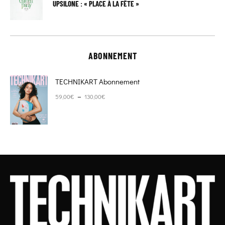
UPSILONE : « PLACE À LA FÊTE »
ABONNEMENT
TECHNIKART Abonnement
Plage de prix : 59,00€ à 130,00€
–
59,00
€
130,00
€