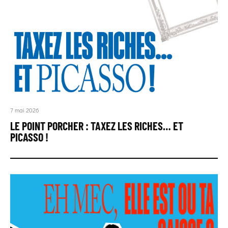
7 mai 2026
LE POINT PORCHER : TAXEZ LES RICHES… ET
PICASSO !