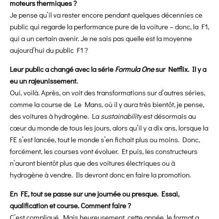
moteurs thermiques ?
Je pense qu’il va rester encore pendant quelques décennies ce
public qui regarde la performance pure de la voiture – donc, la F1,
qui a un certain avenir. Je ne sais pas quelle est la moyenne
aujourd’hui du public F1 ?
Leur public a changé avec la série
Formula One
sur Netflix. Il y a
eu un rajeunissement.
Oui, voilà. Après, on voit des transformations sur d’autres séries,
comme la course de Le Mans, où il y aura très bientôt, je pense,
des voitures à hydrogène. La
sustainability
est désormais au
cœur du monde de tous les jours, alors qu’il y a dix ans, lorsque la
FE s’est lancée, tout le monde s’en fichait plus ou moins. Donc,
forcément, les courses vont évoluer. Et puis, les constructeurs
n’auront bientôt plus que des voitures électriques ou à
hydrogène à vendre. Ils devront donc en faire la promotion.
En FE, tout se passe sur une journée ou presque. Essai,
qualification et course. Comment faire ?
C’est compliqué. Mais heureusement, cette année, le format a