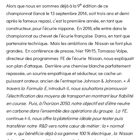
e
Alors que nous en sommes déjà à la 9
édition de ce
championnat (lancé le 13 septembre 2014, soit trois ans et demi
après le fameux repas), c’est la première année, en tant que
constructeur, pour l’écurie nippone. En 2018, elle entre dans le
championnat au chevet de l’écurie française Dams, en tant que
partenaire technique. Mais les ambitions de Nissan se font plus
grandes. En conférence de presse, hier 19h15, Tomasso Volpe,
directeur des programmes FE de l’écurie Nissan, nous expliquait
son plan d’attaque. Derrière une chemise blanche parfaitement
repassée, un sourire empathique et séducteur, se cache un
puissant orateur, ancien de l’entreprise Johnson & Johnson. «
À
travers la Formula E,
introduit-il,
nous souhaitons promouvoir
l’électrification des moyens de transport en montrant leur fiabilité
en course. Puis, à l’horizon 2050, notre objectif est d’être neutre
en carbone dans l’ensemble des opérations du groupe. La FE
,
continue-t-il,
nous offre la plateforme idéale pour tester puis
transférer notre R&D vers notre cœur de métier : la « normal
car », qui bénéficie déjà à sa gamme 100 % électrique , la Nissan