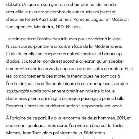
débuté. Unique en son genre, ce championnat du monde
accueille le plus grand nombre de constructeurs (sept) et
d’écuries (onze). Aux traditionnels Porsche, Jaguar et Maserati
sont opposés Mahindra, NIO, Nissan.
Je grimpe dans l’assise des tribunes pour accéder à la loge
Nissan qui surplombe le circuit, en face de la Méditerranée.
L’âge du public me frappe : des enfants partout et beaucoup
d’ados. Ici, tout le monde est scotché à l’écran qu’un speaker
commente avec la verve du capo des grands soirs de match. Et si
les bombardements des moteurs thermiques ne sont pas à
l’ordre du jour, les sifflements aigus de ces monoplaces version
sustainable world
parviennent à tenir en haleine la foule
désormais pleine qui s’agite à chaque passage à pleine balle.
Pesanteur, pression et détermination : le spectacle est lancé.
À l’origine de ce pari, il y a la rencontre de deux hommes. 2011, et
seulement quelques mois après l’arrivée en bourse de Tesla
Motors, Jean Todt, alors président de la Fédération