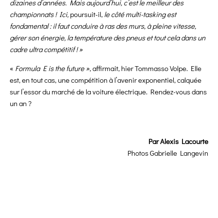
dizaines d’années. Mais aujourd’hui, c’est le meilleur des
championnats ! Ici,
poursuit-il,
le côté multi-tasking est
fondamental : il faut conduire à ras des murs, à pleine vitesse,
gérer son énergie, la température des pneus et tout cela dans un
cadre ultra compétitif ! »
«
Formula E is the future »
, affirmait, hier Tommasso Volpe. Elle
est, en tout cas, une compétition à l’avenir exponentiel, calquée
sur l’essor du marché de la voiture électrique. Rendez-vous dans
un an ?
Par Alexis Lacourte
Photos
Gabrielle Langevin