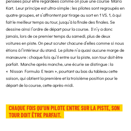
pensées pour être regardées comme on joue une course Mario
Kart. Leur principe est ultra-simple : les pilotes sont regroupés en
quatre groupes, et s’affrontent par tirage au sort en 1 VS. 1, à qui
fait le meilleur temps au tour, jusqu’à la finale des finales. Se
dessine ainsi l’ordre de départ pour la course. Il n’y a donc
jamais, lors de ce premier temps du samedi, plus de deux
voitures en piste. On peut scruter chacune d’elles comme si nous
étions à l’intérieur du stand. Le pilote n’a quasi aucune marge de
manœuvre : chaque fois qu’il entre sur la piste, son tour doit être
parfait. Manche après manche, une écurie se distingue : la
« Nissan Formula E team », pourtant au bas du tableau cette
saison, qui obtient la première et la troisième position pour le
départ de la course, cette après-midi.
CHAQUE FOIS QU’UN PILOTE ENTRE SUR LA PISTE, SON
TOUR DOIT ÊTRE PARFAIT.