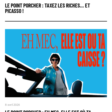
LE POINT PORCHER : TAXEZ LES RICHES… ET
PICASSO !
8 avril 2026