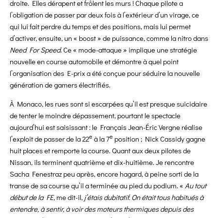
droite. Elles dérapent et frôlent les murs ! Chaque pilote a
l’obligation de passer par deux fois à l’extérieur d’un virage, ce
qui lui fait perdre du temps et des positions, mais lui permet
d’activer, ensuite, un « boost » de puissance, comme la nitro dans
Need For Speed
. Ce « mode-attaque » implique une stratégie
nouvelle en course automobile et démontre à quel point
l’organisation des E-prix a été conçue pour séduire la nouvelle
génération de gamers électrifiés.
À Monaco, les rues sont si escarpées qu’il est presque suicidaire
de tenter le moindre dépassement, pourtant le spectacle
aujourd’hui est saisissant : le Français Jean-Éric Vergne réalise
e
e
l’exploit de passer de la 22
à la 7
position ; Nick Cassidy gagne
huit places et remporte la course. Quant aux deux pilotes de
Nissan, ils terminent quatrième et dix-huitième. Je rencontre
Sacha Fenestraz peu après, encore hagard, à peine sorti de la
transe de sa course qu’il a terminée au pied du podium. «
Au tout
début de la FE
, me dit-il,
j’étais dubitatif. On était tous habitués à
entendre, à sentir, à voir des moteurs thermiques depuis des