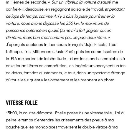
millièmes de seconde. «
Sur un vibreur, la voiture a sauté
, me
confie-t-il, désabusé, en regagnant sa salle de travail,
et pendant
ce laps de temps, comme il n’y a plus la piste pour freiner la
voiture, nous avons dépassé les 350 kw, le maximum de
puissance autorisé en qualif. Ça ne m’a fait gagner aucun
dixième, mais bon c’est comme ça… Je pars deuxième. »
J’aperçois quelques influenceurs français (Juju Fitcats, Tibo
InShape, Iris Mittenaere, Juste Zoé) ; puis les commissaires de
la FIA me sortent de la béatitude – dans les stands, semblables à
onze fourmilières en compétition, les ingénieurs analysent un tas
de datas, font des ajustements, le tout, dans un spectacle étrange
où tous les « guest » les observent et les prennent en photo.
VITESSE FOLLE
15h03, la course démarre. Et elle passe à une vitesse folle. J’ai à
peine le temps d’entendre les crissements des pneus à ma
gauche que les monoplaces traversent le double virage à ma