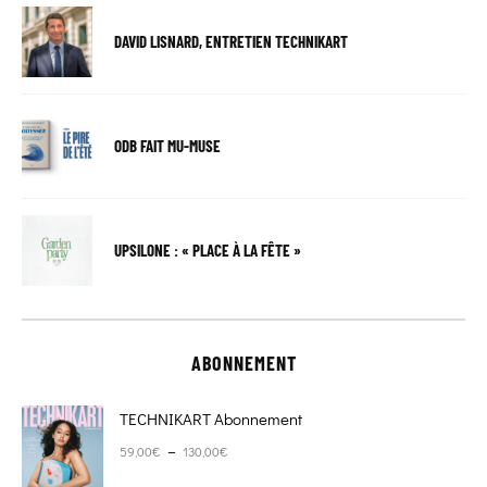
DAVID LISNARD, ENTRETIEN TECHNIKART
ODB FAIT MU-MUSE
UPSILONE : « PLACE À LA FÊTE »
ABONNEMENT
TECHNIKART Abonnement
Plage de prix : 59,00€ à 130,00€
–
59,00
€
130,00
€