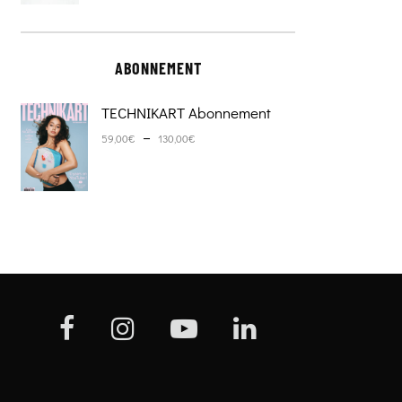
ABONNEMENT
TECHNIKART Abonnement
Plage de prix : 59,00€ à 130,0
–
59,00
€
130,00
€