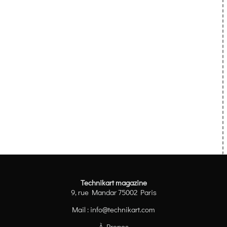
Technikart magazine
9, rue Mandar 75002 Paris
Mail :
info@technikart.com
À Propos