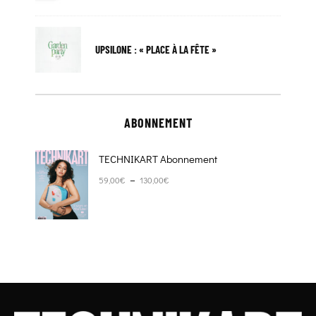
UPSILONE : « PLACE À LA FÊTE »
ABONNEMENT
TECHNIKART Abonnement
Plage de prix : 59,00€ à 130,00€
–
59,00
€
130,00
€