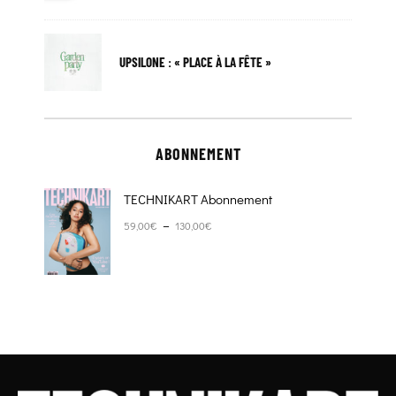
UPSILONE : « PLACE À LA FÊTE »
ABONNEMENT
TECHNIKART Abonnement
Plage de prix : 59,00€ à 130,00€
–
59,00
€
130,00
€