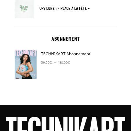
UPSILONE : « PLACE À LA FÊTE »
ABONNEMENT
TECHNIKART Abonnement
Plage de prix : 59,00€ à 130,00€
–
59,00
€
130,00
€